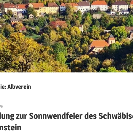
ie:
Albverein
26
Jackelsberger
dung zur Sonnwendfeier des Schwäbis
nstein