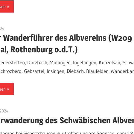
sen
024
Jackelsberger
 Wanderführer des Albvereins (W209 
tal, Rothenburg o.d.T.)
iederstetten, Dörzbach, Mulfingen, Ingelfingen, Künzelsau, Sch
Schrozberg, Gebsattel, Insingen, Diebach, Blaufelden. Wanderkar
sen
 2024
Jackelsberger
rwanderung des Schwäbischen Albver
erung bei Sichertshausen Wir treffen uns am Sonntag, dem 18