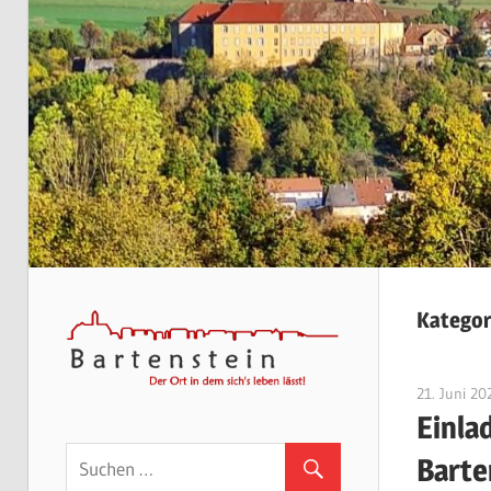
Kategor
21. Juni 20
Einla
Barte