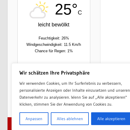
25°
C
leicht bewölkt
Feuchtigkeit: 26%
Windgeschwindigkeit: 11.5 Km/h
Chance für Regen: 1%
Fre
Sam
Wir schätzen Ihre Privatsphäre
Wir verwenden Cookies, um Ihr Surferlebnis zu verbessern,
13/26°C
12/28°C
personalisierte Anzeigen oder Inhalte einzusetzen und unseren
Datenverkehr zu analysieren. Wenn Sie auf „Alle akzeptieren"
Powered by
Wetter2.com
klicken, stimmen Sie der Anwendung von Cookies zu.
Anpassen
Alles ablehnen
Alle akzeptieren
WordPress Theme: Wellington by
ThemeZee
.