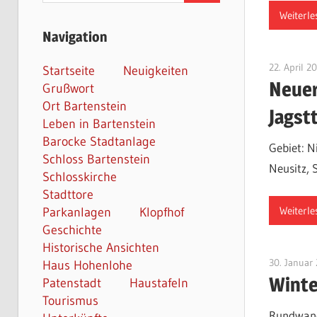
Weiterle
Navigation
22. April 2
Startseite
Neuigkeiten
Neuer
Grußwort
Ort Bartenstein
Jagst
Leben in Bartenstein
Barocke Stadtanlage
Gebiet: N
Schloss Bartenstein
Neusitz, 
Schlosskirche
Stadttore
Weiterle
Parkanlagen
Klopfhof
Geschichte
Historische Ansichten
30. Januar
Haus Hohenlohe
Winte
Patenstadt
Haustafeln
Tourismus
Rundwand