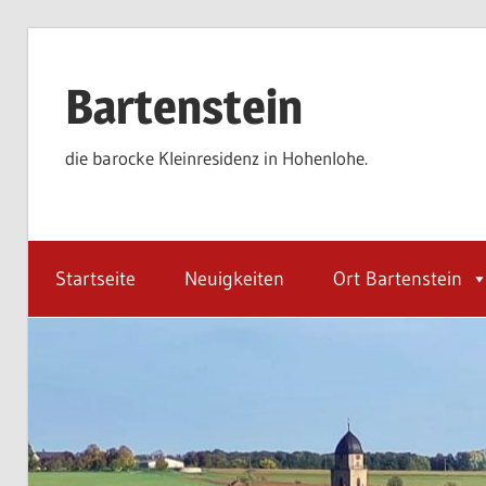
Zum
Inhalt
Bartenstein
springen
die barocke Kleinresidenz in Hohenlohe.
Startseite
Neuigkeiten
Ort Bartenstein