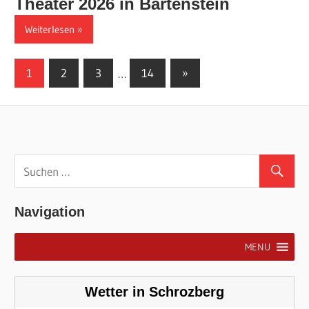
Theater 2026 in Bartenstein
Weiterlesen
Seitennummerierung
Nächste
1
2
3
…
14
»
Beiträge
der
Beiträge
Navigation
MENU
Wetter in Schrozberg