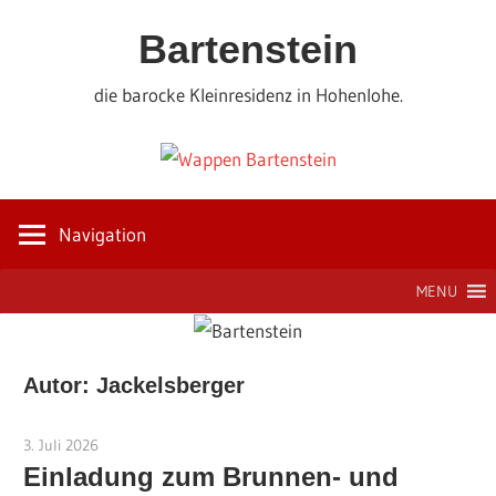
Zum
Bartenstein
Inhalt
springen
die barocke Kleinresidenz in Hohenlohe.
Navigation
MENU
Autor:
Jackelsberger
3. Juli 2026
Jackelsberger
Einladung zum Brunnen- und