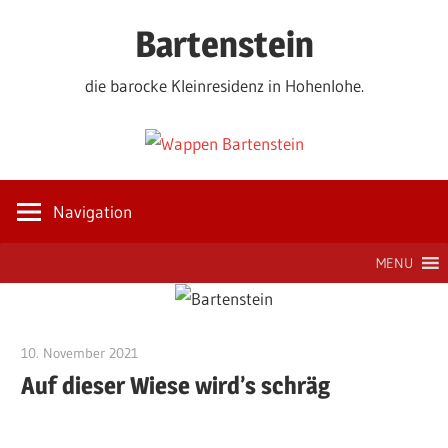
Zum
Bartenstein
Inhalt
springen
die barocke Kleinresidenz in Hohenlohe.
Navigation
MENU
10. November 2021
Jackelsberger
Auf dieser Wiese wird’s schräg