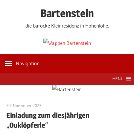
Zum
Bartenstein
Inhalt
springen
die barocke Kleinresidenz in Hohenlohe.
Navigation
MENU
30. November 2023
Jackelsberger
Einladung zum diesjährigen
„Ouklöpferle“