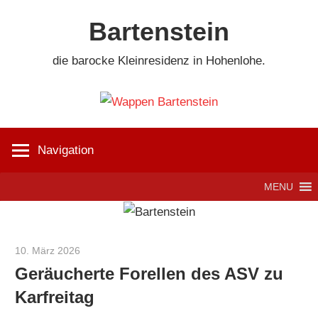
Zum
Bartenstein
Inhalt
springen
die barocke Kleinresidenz in Hohenlohe.
Navigation
MENU
10. März 2026
Jackelsberger
Geräucherte Forellen des ASV zu
Karfreitag