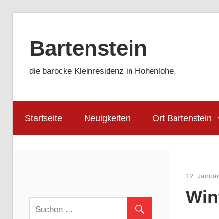
Zum
Inhalt
Bartenstein
springen
die barocke Kleinresidenz in Hohenlohe.
Startseite
Neuigkeiten
Ort Bartenstein
12. Janua
Win